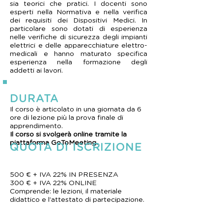
sia teorici che pratici. I docenti sono
esperti nella Normativa e nella verifica
dei requisiti dei Dispositivi Medici. In
particolare sono dotati di esperienza
nelle verifiche di sicurezza degli impianti
elettrici e delle apparecchiature elettro-
medicali e hanno maturato specifica
esperienza nella formazione degli
addetti ai lavori.
DURATA
Il corso è articolato in una giornata da 6
ore di lezione più la prova finale di
apprendimento.
Il corso si svolgerà online tramite la
piattaforma GoToMeeting.
QUOTA DI ISCRIZIONE
500 € + IVA 22% IN PRESENZA
300 € + IVA 22% ONLINE
Comprende: le lezioni, il materiale
didattico e l’attestato di partecipazione.