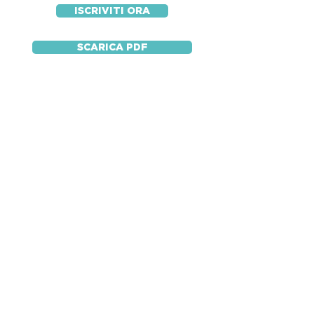
ISCRIVITI ORA
SCARICA PDF
CONTACTS
FOR MORE INFORMATION
​Tel:
+39 0187 1677422