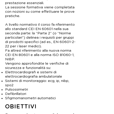
prestazione essenziali.
La sessione formativa viene completata
con nozioni su come effettuare le prove
pratiche.
A livello normativo il corso fa riferimento
allo standard CEI EN 60601 nella sua
seconda parte: la “Parte 2” (o “Norme
particolari”) delinea i requisiti per gruppi
di prodotti specifici (ad es., EN
60601-2-
22
per i laser medici).
Fa altresì riferimento alla nuova norma
CEI EN 80601 e alla norma ISO 81060-1,
NIBP.
Vengono approfondite le verifiche di
sicurezza e funzionalità su:
Elettrocardiografi e sistemi di
elettrocardiografia ambulatoriale
Sistemi di monitoraggio: ecg, ip, nibp,
spo2
Pulsossimetri
Defibrillatori
Sfigmomanometri automatici
OBIETTIVI